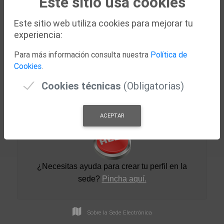
Este sitio usa cookies
06894 Aljucén (Badajoz)
Teléfono: 924318660
Este sitio web utiliza cookies para mejorar tu
Fax: 924300275
experiencia:
Correo-e:
ayuntamiento@aljucen.es
-
aljucen@aljucen.es
Para más información consulta nuestra
Política de
Acceda a la Web Municipal
Cookies
.
Nuestra Ciudad
Cookies técnicas
(Obligatorias)
Nuestra Historia
Corporación
ACEPTAR
¿Necesitas ayuda para crear tu perfil en la
sede
?
Pincha aquí.
Sobre la Sede Electrónica