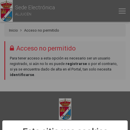
Sede Electrónica
ALJUCÉN
Inicio
Acceso no permitido
Acceso no permitido
Para tener acceso a esta opción es necesario ser un usuario
registrado, si aún no lo es puede
registrarse
o por el contrario,
si ya se encuentra dado de alta en el Portal, tan solo necesita
identificarse
.
Ayuntamiento de Aljucén
Cáceres, 11