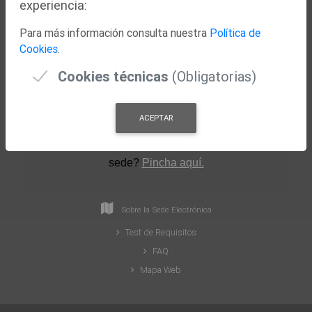
experiencia:
Nuestra Ciudad
Para más información consulta nuestra
Política de
Concejalías
Cookies
.
Actualidad
Cookies técnicas
(Obligatorias)
ACEPTAR
¿Necesitas ayuda para crear tu perfil en la
sede
?
Pincha aquí.
Sobre la Sede Electrónica
Test de Requisitos
FAQ
Mapa Web