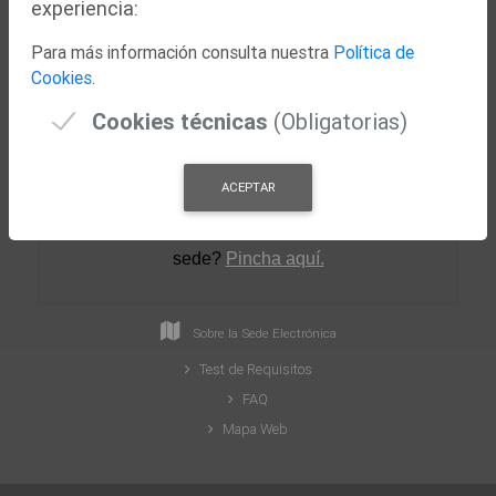
experiencia:
Nuestra Ciudad
Para más información consulta nuestra
Política de
Concejalías
Cookies
.
Actualidad
Cookies técnicas
(Obligatorias)
ACEPTAR
¿Necesitas ayuda para crear tu perfil en la
sede
?
Pincha aquí.
Sobre la Sede Electrónica
Test de Requisitos
FAQ
Mapa Web