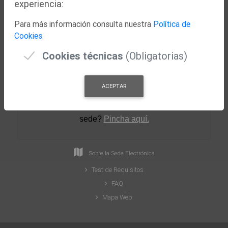
experiencia:
Nuestra Ciudad
Para más información consulta nuestra
Política de
Concejalías
Cookies
.
Actualidad
Cookies técnicas
(Obligatorias)
ACEPTAR
¿Necesitas ayuda para crear tu perfil en la
sede
?
Pincha aquí.
Sobre la Sede Electrónica
Test de Requisitos
FAQ
Mapa Web