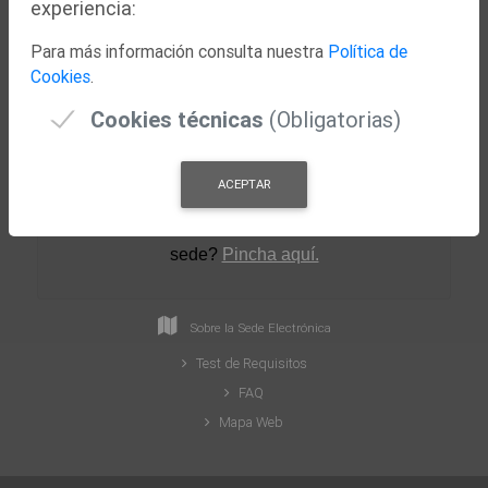
experiencia:
Nuestra Ciudad
Para más información consulta nuestra
Política de
Concejalías
Cookies
.
Actualidad
Cookies técnicas
(Obligatorias)
ACEPTAR
¿Necesitas ayuda para crear tu perfil en la
sede
?
Pincha aquí.
Sobre la Sede Electrónica
Test de Requisitos
FAQ
Mapa Web