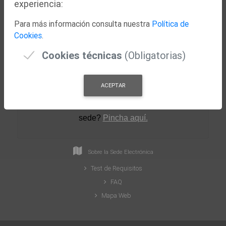
experiencia:
Nuestra Ciudad
Para más información consulta nuestra
Política de
Concejalías
Cookies
.
Actualidad
Cookies técnicas
(Obligatorias)
ACEPTAR
¿Necesitas ayuda para crear tu perfil en la
sede
?
Pincha aquí.
Sobre la Sede Electrónica
Test de Requisitos
FAQ
Mapa Web