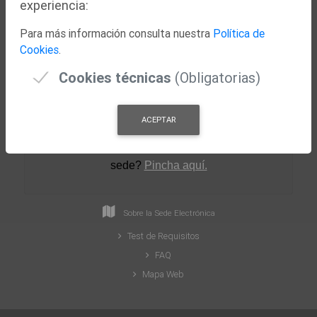
experiencia:
Nuestra Ciudad
Para más información consulta nuestra
Política de
Concejalías
Cookies
.
Actualidad
Cookies técnicas
(Obligatorias)
ACEPTAR
¿Necesitas ayuda para crear tu perfil en la
sede
?
Pincha aquí.
Sobre la Sede Electrónica
Test de Requisitos
FAQ
Mapa Web