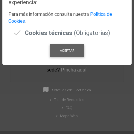
experiencia:
Nuestra Ciudad
Para más información consulta nuestra
Política de
Concejalías
Cookies
.
Actualidad
Cookies técnicas
(Obligatorias)
ACEPTAR
¿Necesitas ayuda para crear tu perfil en la
sede
?
Pincha aquí.
Sobre la Sede Electrónica
Test de Requisitos
FAQ
Mapa Web