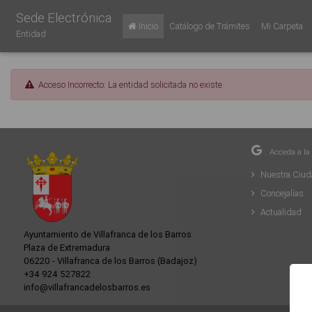
Sede Electrónica
Inicio
Catálogo de Trámites
Mi Carpeta
Entidad
Acceso Incorrecto: La entidad solicitada no existe
Acceda a la
Nuestra Ciu
Concejalías
Actualidad
Ayuntamiento de Villafranca de los Barros
Plaza de Extremadura
06220 - Villafranca de los Barros (Badajoz)
+34 924 527822
info@villafrancadelosbarros.es