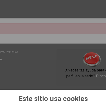
 Web Municipal
dad
¿Necesitas ayuda para c
perfil en la sede
?
Pinch
Este sitio usa cookies