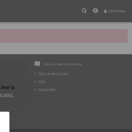
Buscar
Accesibilidad
Identifícate
Sobre la Sede Electrónica
Test de Requisitos
FAQ
rear tu
Mapa Web
a aquí.