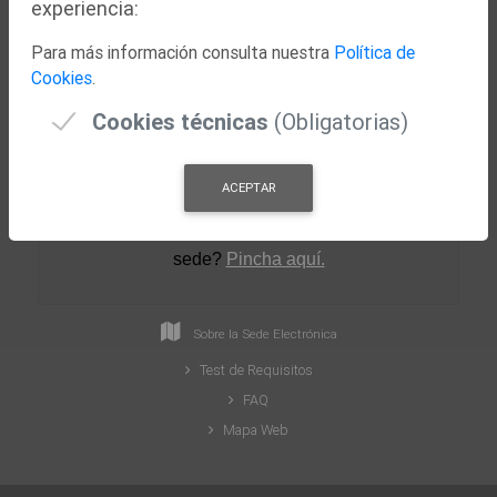
experiencia:
Nuestra Ciudad
Para más información consulta nuestra
Política de
Concejalías
Cookies
.
Actualidad
Cookies técnicas
(Obligatorias)
ACEPTAR
¿Necesitas ayuda para crear tu perfil en la
sede
?
Pincha aquí.
Sobre la Sede Electrónica
Test de Requisitos
FAQ
Mapa Web