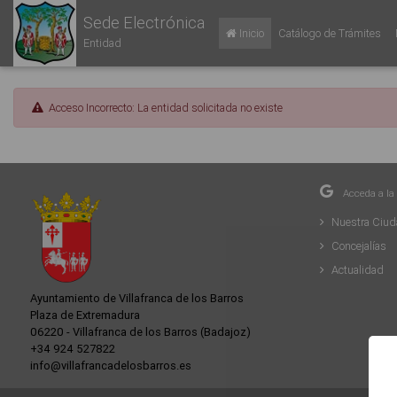
Sede Electrónica
Inicio
Catálogo de Trámites
Entidad
Acceso Incorrecto: La entidad solicitada no existe
Acceda a la
Nuestra Ciu
Concejalías
Actualidad
Ayuntamiento de Villafranca de los Barros
Plaza de Extremadura
06220 - Villafranca de los Barros (Badajoz)
+34 924 527822
info@villafrancadelosbarros.es