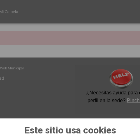
Mi Carpeta
 Web Municipal
dad
¿Necesitas ayuda para c
perfil en la sede
?
Pinch
Este sitio usa cookies