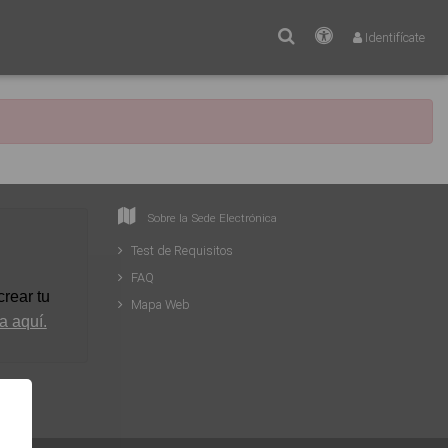
Buscar
Accesibilidad
Identifícate
Sobre la Sede Electrónica
Test de Requisitos
FAQ
rear tu
Mapa Web
a aquí.