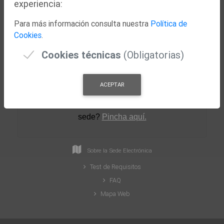
experiencia:
Nuestra Ciudad
Para más información consulta nuestra
Política de
Concejalías
Cookies
.
Actualidad
Cookies técnicas
(Obligatorias)
ACEPTAR
¿Necesitas ayuda para crear tu perfil en la
sede
?
Pincha aquí.
Sobre la Sede Electrónica
Test de Requisitos
FAQ
Mapa Web