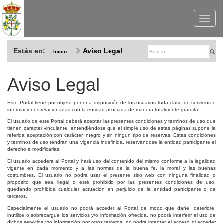
Toggle
navigat
Estás en:
Aviso Legal
Inicio
Aviso Legal
Este Portal tiene por objeto poner a disposición de los usuarios toda clase de servicios e
informaciones relacionadas con la entidad asociada de manera totalmente gratuita
El usuario de este Portal deberá aceptar las presentes condiciones y términos de uso que
tienen carácter vinculante, entendiéndose que el simple uso de estas páginas supone la
referida aceptación con carácter íntegro y sin ningún tipo de reservas. Estas condiciones
y términos de uso tendrán una vigencia indefinida, reservándose la entidad participante el
derecho a modificarlas.
El usuario accederá al Portal y hará uso del contenido del mismo conforme a la legalidad
vigente en cada momento y a las normas de la buena fe, la moral y las buenas
costumbres. El usuario no podrá usar el presente sitio web con ninguna finalidad o
propósito que sea ilegal o esté prohibido por las presentes condiciones de uso,
quedando prohibida cualquier actuación en perjuicio de la entidad participante o de
terceros.
Especialmente el usuario no podrá acceder al Portal de modo que dañe, deteriore,
inutilice o sobrecargue los servicios y/o información ofrecida, no podrá interferir el uso de
dichos servicios y/o información por otros terceros, no podrá intentar el acceso ni acceder