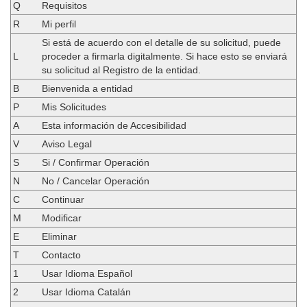
Q
Requisitos
R
Mi perfil
Si está de acuerdo con el detalle de su solicitud, puede
L
proceder a firmarla digitalmente. Si hace esto se enviará
su solicitud al Registro de la entidad.
B
Bienvenida a entidad
P
Mis Solicitudes
A
Esta información de Accesibilidad
V
Aviso Legal
S
Si / Confirmar Operación
N
No / Cancelar Operación
C
Continuar
M
Modificar
E
Eliminar
T
Contacto
1
Usar Idioma Español
2
Usar Idioma Catalán