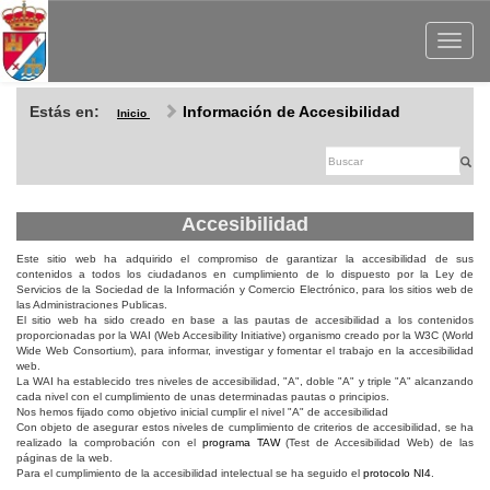
Toggle
navigat
Estás en:
Información de Accesibilidad
Inicio
Accesibilidad
Este sitio web ha adquirido el compromiso de garantizar la accesibilidad de sus
contenidos a todos los ciudadanos en cumplimiento de lo dispuesto por la Ley de
Servicios de la Sociedad de la Información y Comercio Electrónico, para los sitios web de
las Administraciones Publicas.
El sitio web ha sido creado en base a las pautas de accesibilidad a los contenidos
proporcionadas por la WAI (Web Accesibility Initiative) organismo creado por la W3C (World
Wide Web Consortium), para informar, investigar y fomentar el trabajo en la accesibilidad
web.
La WAI ha establecido tres niveles de accesibilidad, "A", doble "A" y triple "A" alcanzando
cada nivel con el cumplimiento de unas determinadas pautas o principios.
Nos hemos fijado como objetivo inicial cumplir el nivel "A" de accesibilidad
Con objeto de asegurar estos niveles de cumplimiento de criterios de accesibilidad, se ha
realizado la comprobación con el
programa TAW
(Test de Accesibilidad Web) de las
páginas de la web.
Para el cumplimiento de la accesibilidad intelectual se ha seguido el
protocolo NI4
.